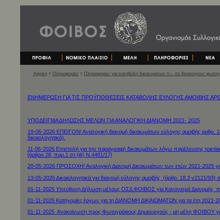
Αρχική
>
Πληροφορίες
>
Πληροφορίες για καταβολή δικαιωμάτων π.ι. σε δικαιούχους φωτο
ΕΝΗΜΕΡΩΣΗ ΓΙΑ ΤΙΣ ΠΡΟΫΠΟΘΕΣΕΙΣ ΚΑΤΑΒΟΛΗΣ ΕΥΛΟΓΗΣ ΑΜΟΙΒΗΣ ΑΡΘΡ 
ΥΠΟΔΕΙΓΜΑ ΔΗΛΩΣΗΣ ΜΕΛΩΝ ΓΙΑ ΑΝΑΛΟΓΙΚΗ ΔΙΑΝΟΜΗ 2021- 2025
19-06-2026 ΕΠΕΙΓΟΝ! Αναλογική διανομή δικαιωμάτων εύλογης αμοιβής αρθρ. 18
δικαιολογητικά).
11-06-2026 Επιστολή για την παραγραφή δικαιωμάτων λόγω παρέλευσης τριετία
[άρθρο 28, παρ.1 στ (ιθ) Ν.4481/17]
20-05-2026 ΠΡΟΣΟΧΗ! Αναλογική Διανομή Δικαιωμάτων των ετών 2021-2025 για
13-05-2026 Δικαιολογητικά για διανομή εύλογης αμοιβής (άρθρ. 18.3 ν2121/93) 
01-11-2025 Υπεύθυνη Δήλωση μέλους ΟΣΔ ΦΟΙΒΟΣ για Κανονισμό Διανομής πε
01-11-2025 Κατηγορίες έργων για τη ΔΙΑΝΟΜΗ ΔΙΚΑΙΩΜΑΤΩΝ για τα έτη 2021-2
01-11-2025 Ανακοίνωση προς Φωτογράφους Δημιουργούς - μη μέλη ΦΟΙΒΟΥ γι